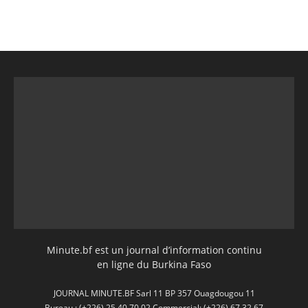
Minute.bf est un journal d’information continu
en ligne du Burkina Faso
JOURNAL MINUTE.BF Sarl 11 BP 357 Ouagdougou 11
Bureau : (+226) 25 40 70 02 Commercial: (+226) 67 32 67