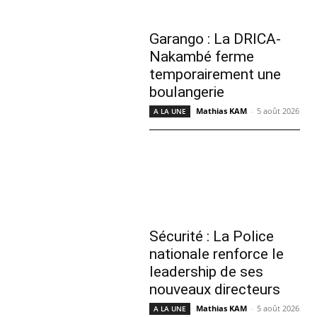
Garango : La DRICA-
Nakambé ferme
temporairement une
boulangerie
Mathias KAM
-
5 août 2026
A LA UNE
Sécurité : La Police
nationale renforce le
leadership de ses
nouveaux directeurs
Mathias KAM
-
5 août 2026
A LA UNE