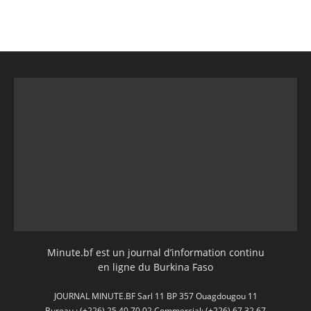
Minute.bf est un journal d’information continu
en ligne du Burkina Faso
JOURNAL MINUTE.BF Sarl 11 BP 357 Ouagdougou 11
Bureau : (+226) 25 40 70 02 Commercial: (+226) 67 32 67