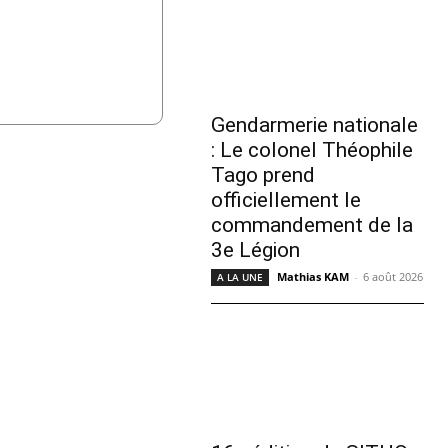
Gendarmerie nationale
: Le colonel Théophile
Tago prend
officiellement le
commandement de la
3e Légion
Mathias KAM
-
6 août 2026
A LA UNE