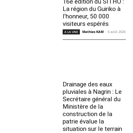
16e édition du SITHO :
La région du Guiriko à
l’honneur, 50 000
visiteurs espérés
Mathias KAM
-
6 août 2026
A LA UNE
Drainage des eaux
pluviales à Nagrin : Le
Secrétaire général du
Ministère de la
construction de la
patrie évalue la
situation sur le terrain