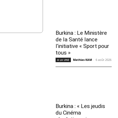
Burkina : Le Ministère
de la Santé lance
l’initiative « Sport pour
tous »
Mathias KAM
-
6 août 2026
A LA UNE
Burkina : « Les jeudis
du Cinéma