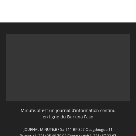
Minute.bf est un journal d’information continu
en ligne du Burkina Faso
JOURNAL MINUTE.BF Sarl 11 BP 357 Ouagdougou 11
Bureau : (+226) 25 40 70 02 Commercial: (+226) 67 32 67