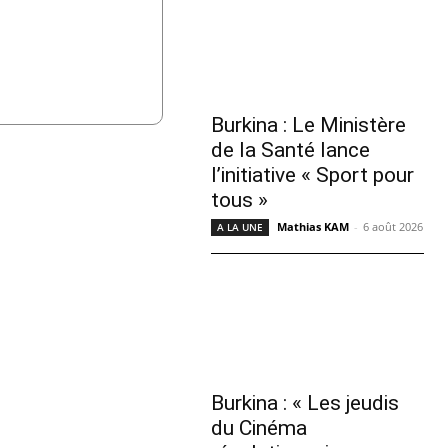
Burkina : Le Ministère
de la Santé lance
l’initiative « Sport pour
tous »
Mathias KAM
-
6 août 2026
A LA UNE
Burkina : « Les jeudis
du Cinéma