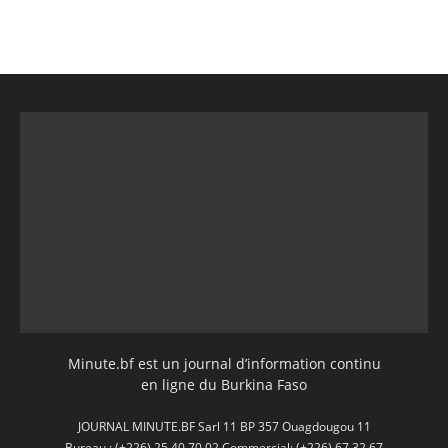
Minute.bf est un journal d’information continu
en ligne du Burkina Faso
JOURNAL MINUTE.BF Sarl 11 BP 357 Ouagdougou 11
Bureau : (+226) 25 40 70 02 Commercial: (+226) 67 32 67