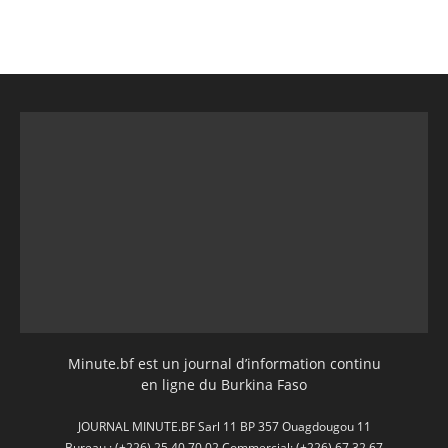
Minute.bf est un journal d’information continu
en ligne du Burkina Faso
JOURNAL MINUTE.BF Sarl 11 BP 357 Ouagdougou 11
Bureau : (+226) 25 40 70 02 Commercial: (+226) 67 32 67