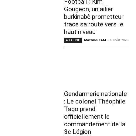
Football : Kim
Gougeon, un ailier
burkinabè prometteur
trace sa route vers le
haut niveau
Mathias KAM
-
6 août 2026
A LA UNE
Gendarmerie nationale
: Le colonel Théophile
Tago prend
officiellement le
commandement de la
3e Légion