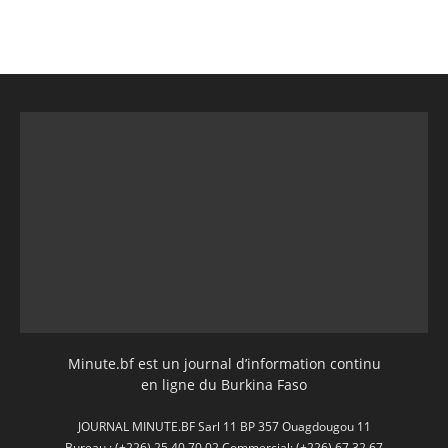
Minute.bf est un journal d’information continu
en ligne du Burkina Faso
JOURNAL MINUTE.BF Sarl 11 BP 357 Ouagdougou 11
Bureau : (+226) 25 40 70 02 Commercial: (+226) 67 32 67