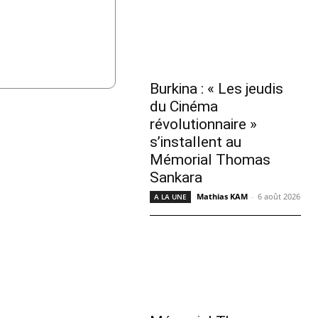
Burkina : « Les jeudis
du Cinéma
révolutionnaire »
s’installent au
Mémorial Thomas
Sankara
Mathias KAM
-
6 août 2026
A LA UNE