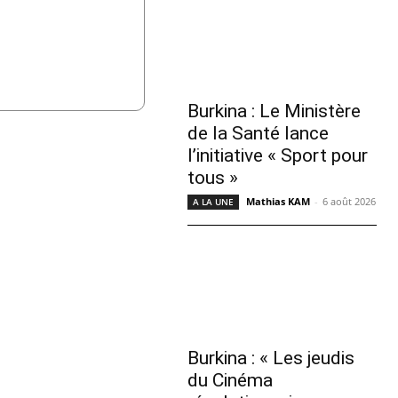
Burkina : Le Ministère
de la Santé lance
l’initiative « Sport pour
tous »
Mathias KAM
-
6 août 2026
A LA UNE
Burkina : « Les jeudis
du Cinéma