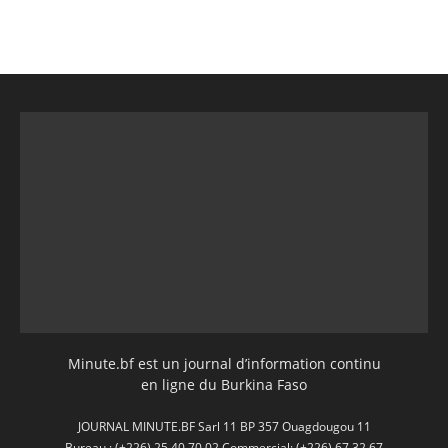
Minute.bf est un journal d’information continu
en ligne du Burkina Faso
JOURNAL MINUTE.BF Sarl 11 BP 357 Ouagdougou 11
Bureau : (+226) 25 40 70 02 Commercial: (+226) 67 32 67