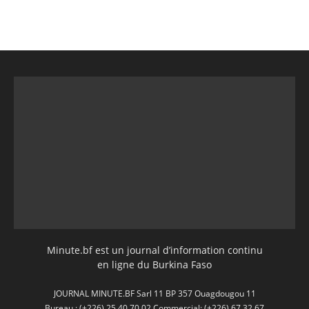
Minute.bf est un journal d’information continu
en ligne du Burkina Faso
JOURNAL MINUTE.BF Sarl 11 BP 357 Ouagdougou 11
Bureau : (+226) 25 40 70 02 Commercial: (+226) 67 32 67