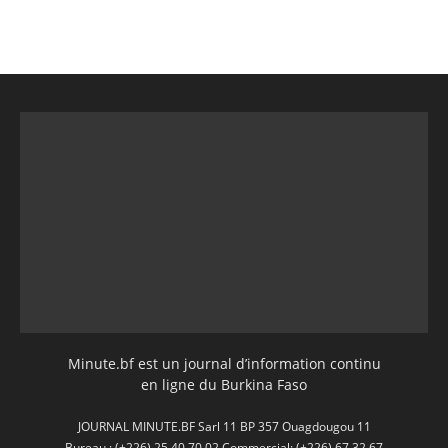
Minute.bf est un journal d’information continu
en ligne du Burkina Faso
JOURNAL MINUTE.BF Sarl 11 BP 357 Ouagdougou 11
Bureau : (+226) 25 40 70 02 Commercial: (+226) 67 32 67