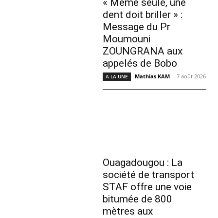
« Même seule, une
dent doit briller » :
Message du Pr
Moumouni
ZOUNGRANA aux
appelés de Bobo
Mathias KAM
-
7 août 2026
A LA UNE
Ouagadougou : La
société de transport
STAF offre une voie
bitumée de 800
mètres aux