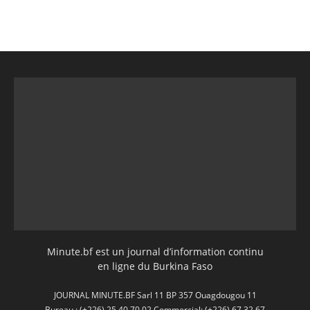
Minute.bf est un journal d’information continu
en ligne du Burkina Faso
JOURNAL MINUTE.BF Sarl 11 BP 357 Ouagdougou 11
Bureau : (+226) 25 40 70 02 Commercial: (+226) 67 32 67