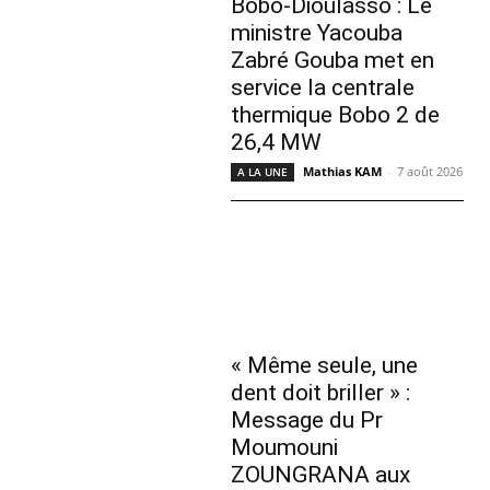
Bobo-Dioulasso : Le
ministre Yacouba
Zabré Gouba met en
service la centrale
thermique Bobo 2 de
26,4 MW
Mathias KAM
-
7 août 2026
A LA UNE
« Même seule, une
dent doit briller » :
Message du Pr
Moumouni
ZOUNGRANA aux