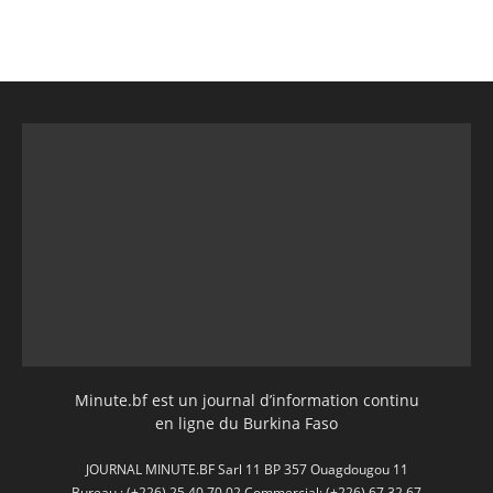
Minute.bf est un journal d’information continu
en ligne du Burkina Faso
JOURNAL MINUTE.BF Sarl 11 BP 357 Ouagdougou 11
Bureau : (+226) 25 40 70 02 Commercial: (+226) 67 32 67