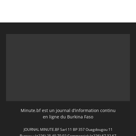
Minute.bf est un journal d’information continu
en ligne du Burkina Faso
JOURNAL MINUTE.BF Sarl 11 BP 357 Ouagdougou 11
Bureau : (+226) 25 40 70 02 Commercial: (+226) 67 32 67