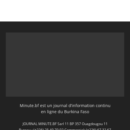
Minute.bf est un journal d’information continu
en ligne du Burkina Faso
JOURNAL MINUTE.BF Sarl 11 BP 357 Ouagdougou 11
Bureau : (+226) 25 40 70 02 Commercial: (+226) 67 32 67