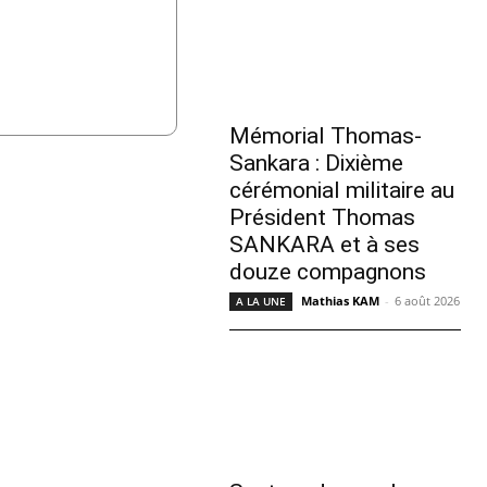
Mémorial Thomas-
Sankara : Dixième
cérémonial militaire au
Président Thomas
SANKARA et à ses
douze compagnons
Mathias KAM
-
6 août 2026
A LA UNE