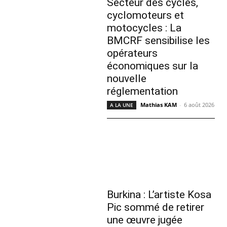
Secteur des cycles,
cyclomoteurs et
motocycles : La
BMCRF sensibilise les
opérateurs
économiques sur la
nouvelle
réglementation
Mathias KAM
-
6 août 2026
A LA UNE
Burkina : L’artiste Kosa
Pic sommé de retirer
une œuvre jugée