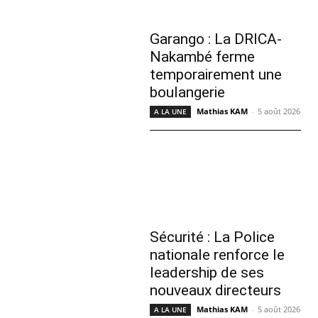
Garango : La DRICA-
Nakambé ferme
temporairement une
boulangerie
Mathias KAM
-
5 août 2026
A LA UNE
Sécurité : La Police
nationale renforce le
leadership de ses
nouveaux directeurs
Mathias KAM
-
5 août 2026
A LA UNE