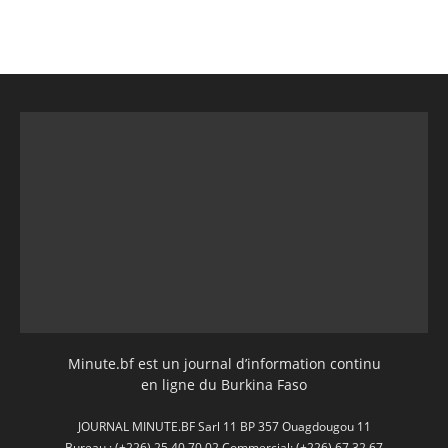
Minute.bf est un journal d’information continu
en ligne du Burkina Faso
JOURNAL MINUTE.BF Sarl 11 BP 357 Ouagdougou 11
Bureau : (+226) 25 40 70 02 Commercial: (+226) 67 32 67