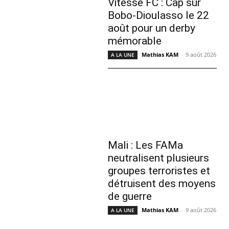
Vitesse FC : Cap sur
Bobo-Dioulasso le 22
août pour un derby
mémorable
Mathias KAM
-
9 août 2026
A LA UNE
Mali : Les FAMa
neutralisent plusieurs
groupes terroristes et
détruisent des moyens
de guerre
Mathias KAM
-
9 août 2026
A LA UNE