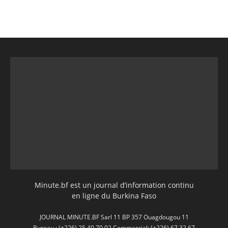
Minute.bf est un journal d’information continu
en ligne du Burkina Faso
JOURNAL MINUTE.BF Sarl 11 BP 357 Ouagdougou 11
Bureau : (+226) 25 40 70 02 Commercial: (+226) 67 32 67