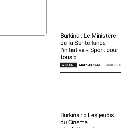
Burkina : Le Ministère
de la Santé lance
l’initiative « Sport pour
tous »
Mathias KAM
-
6 août 2026
A LA UNE
Burkina : « Les jeudis
du Cinéma