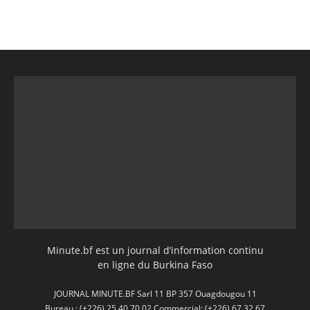
Minute.bf est un journal d’information continu
en ligne du Burkina Faso
JOURNAL MINUTE.BF Sarl 11 BP 357 Ouagdougou 11
Bureau : (+226) 25 40 70 02 Commercial: (+226) 67 32 67