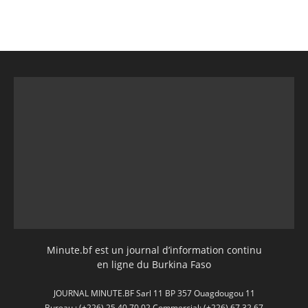
Minute.bf est un journal d’information continu
en ligne du Burkina Faso
JOURNAL MINUTE.BF Sarl 11 BP 357 Ouagdougou 11
Bureau : (+226) 25 40 70 02 Commercial: (+226) 67 32 67