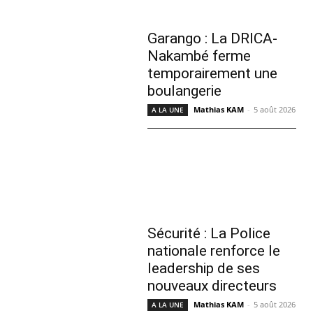
Garango : La DRICA-
Nakambé ferme
temporairement une
boulangerie
Mathias KAM
-
5 août 2026
A LA UNE
Sécurité : La Police
nationale renforce le
leadership de ses
nouveaux directeurs
Mathias KAM
-
5 août 2026
A LA UNE