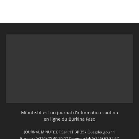
Minute.bf est un journal d’information continu
en ligne du Burkina Faso
JOURNAL MINUTE.BF Sarl 11 BP 357 Ouagdougou 11
Bureau : (+226) 25 40 70 02 Commercial: (+226) 67 32 67