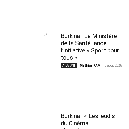
Burkina : Le Ministère
de la Santé lance
l’initiative « Sport pour
tous »
Mathias KAM
-
6 août 2026
A LA UNE
Burkina : « Les jeudis
du Cinéma