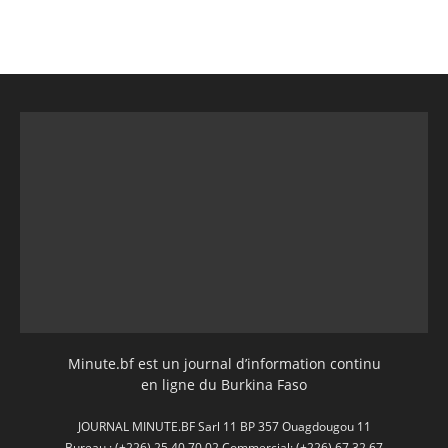
Minute.bf est un journal d’information continu
en ligne du Burkina Faso
JOURNAL MINUTE.BF Sarl 11 BP 357 Ouagdougou 11
Bureau : (+226) 25 40 70 02 Commercial: (+226) 67 32 67