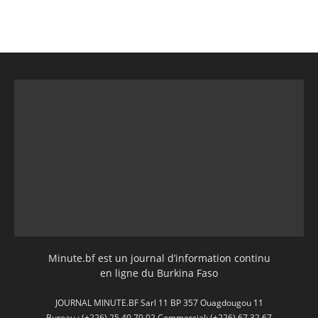
Minute.bf est un journal d’information continu
en ligne du Burkina Faso
JOURNAL MINUTE.BF Sarl 11 BP 357 Ouagdougou 11
Bureau : (+226) 25 40 70 02 Commercial: (+226) 67 32 67