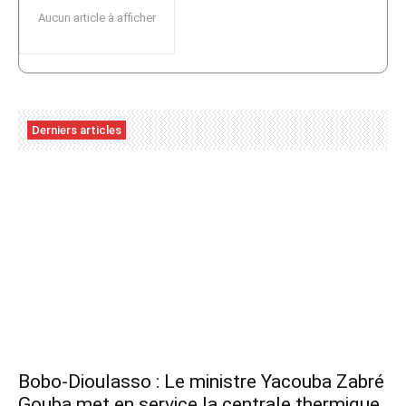
Aucun article à afficher
Derniers articles
Bobo-Dioulasso : Le ministre Yacouba Zabré
Gouba met en service la centrale thermique