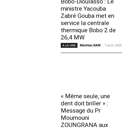
Bobo-Dioulasso : Le
ministre Yacouba
Zabré Gouba met en
service la centrale
thermique Bobo 2 de
26,4 MW
Mathias KAM
-
7 août 2026
A LA UNE
« Même seule, une
dent doit briller » :
Message du Pr
Moumouni
ZOUNGRANA aux