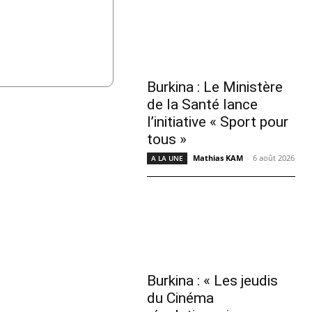
Burkina : Le Ministère
de la Santé lance
l’initiative « Sport pour
tous »
Mathias KAM
-
6 août 2026
A LA UNE
Burkina : « Les jeudis
du Cinéma