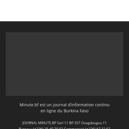
Minute.bf est un journal d’information continu
en ligne du Burkina Faso
JOURNAL MINUTE.BF Sarl 11 BP 357 Ouagdougou 11
Bureau : (+226) 25 40 70 02 Commercial: (+226) 67 32 67