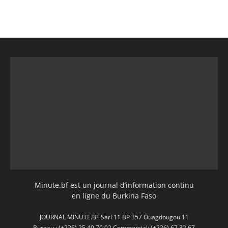
Minute.bf est un journal d’information continu
en ligne du Burkina Faso
JOURNAL MINUTE.BF Sarl 11 BP 357 Ouagdougou 11
Bureau : (+226) 25 40 70 02 Commercial: (+226) 67 32 67