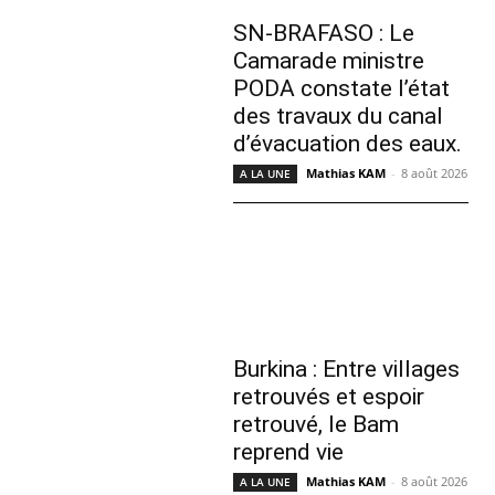
SN-BRAFASO : Le
Camarade ministre
PODA constate l’état
des travaux du canal
d’évacuation des eaux.
Mathias KAM
-
8 août 2026
A LA UNE
Burkina : Entre villages
retrouvés et espoir
retrouvé, le Bam
reprend vie
Mathias KAM
-
8 août 2026
A LA UNE