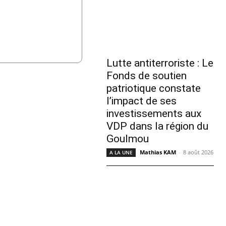
Lutte antiterroriste : Le
Fonds de soutien
patriotique constate
l’impact de ses
investissements aux
VDP dans la région du
Goulmou
Mathias KAM
-
8 août 2026
A LA UNE