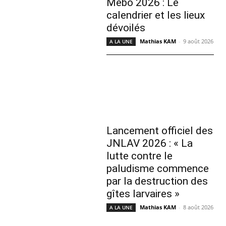
Mêbo 2026 : Le
calendrier et les lieux
dévoilés
Mathias KAM
-
9 août 2026
A LA UNE
Lancement officiel des
JNLAV 2026 : « La
lutte contre le
paludisme commence
par la destruction des
gîtes larvaires »
Mathias KAM
-
8 août 2026
A LA UNE