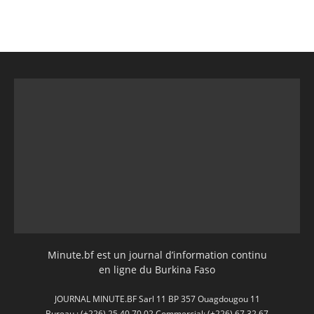
Minute.bf est un journal d’information continu
en ligne du Burkina Faso
JOURNAL MINUTE.BF Sarl 11 BP 357 Ouagdougou 11
Bureau : (+226) 25 40 70 02 Commercial: (+226) 67 32 67