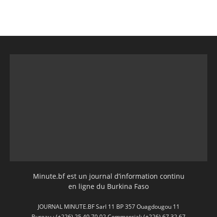
Minute.bf est un journal d’information continu
en ligne du Burkina Faso
JOURNAL MINUTE.BF Sarl 11 BP 357 Ouagdougou 11
Bureau : (+226) 25 40 70 02 Commercial: (+226) 67 32 67