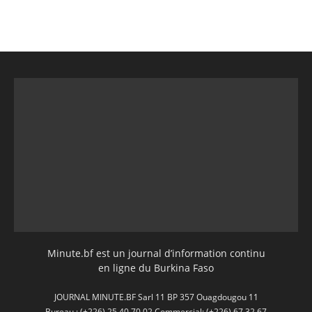
Minute.bf est un journal d’information continu
en ligne du Burkina Faso
JOURNAL MINUTE.BF Sarl 11 BP 357 Ouagdougou 11
Bureau : (+226) 25 40 70 02 Commercial: (+226) 67 32 67