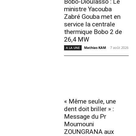
Bobo-Dioulasso : Le
ministre Yacouba
Zabré Gouba met en
service la centrale
thermique Bobo 2 de
26,4 MW
Mathias KAM
-
7 août 2026
A LA UNE
« Même seule, une
dent doit briller » :
Message du Pr
Moumouni
ZOUNGRANA aux