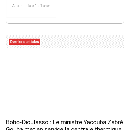
Aucun article à afficher
Derniers articles
Bobo-Dioulasso : Le ministre Yacouba Zabré
Gouba met en service la centrale thermique