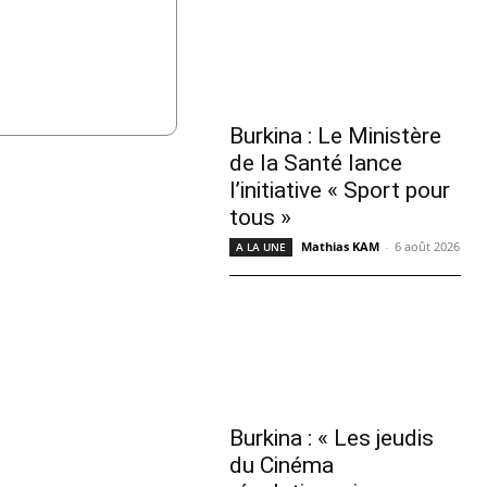
Burkina : Le Ministère
de la Santé lance
l’initiative « Sport pour
tous »
Mathias KAM
-
6 août 2026
A LA UNE
Burkina : « Les jeudis
du Cinéma