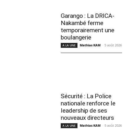
Garango : La DRICA-
Nakambé ferme
temporairement une
boulangerie
Mathias KAM
-
5 août 2026
A LA UNE
Sécurité : La Police
nationale renforce le
leadership de ses
nouveaux directeurs
Mathias KAM
-
5 août 2026
A LA UNE