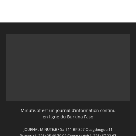
Minute.bf est un journal d’information continu
en ligne du Burkina Faso
JOURNAL MINUTE.BF Sarl 11 BP 357 Ouagdougou 11
Bureau : (+226) 25 40 70 02 Commercial: (+226) 67 32 67